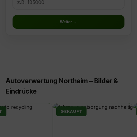
Weiter →
Autoverwertung Northeim – Bilder &
Eindrücke
EKAUFT
GEKAUFT