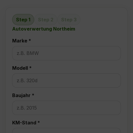
Step 1
Step 2
Step 3
Autoverwertung Northeim
Marke *
Modell *
Baujahr *
KM-Stand *