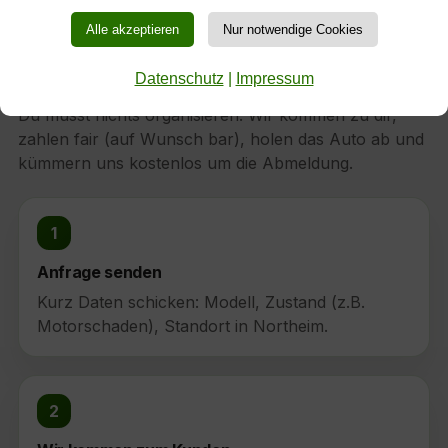
Alle akzeptieren
Nur notwendige Cookies
So läuft die Autoverwertung Northeim
bei uns ab
Datenschutz
|
Impressum
Du musst nichts organisieren: Wir kommen zu dir,
zahlen fair (auf Wunsch bar), holen das Auto ab und
kümmern uns kostenlos um die Abmeldung.
1
Anfrage senden
Kurz Daten schicken: Modell, Zustand (z.B.
Motorschaden), Standort in Northeim.
2